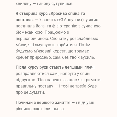
хвилину — і знову сутулишся.
Я створила курс «Красива спина та
постава»
— 7 занять (+3 бонусних), у яких
поєднала йога- та фізіотерапію з сучасною
біомеханікою. Працюємо з
першопричиною. Спочатку розслабляємо
м’язи, які змушують горбитися. Потім
будуємо м’язовий корсет, що тримає
хребет природньо, сам, без твоїх зусиль.
Після курсу рухи стають легшими
, плечі
розправляються самі, напруга у спині
відпускає. Тіло нарешті згадає як тримати
правильну поставу — і тобі не треба буде
про це думати.
Починай з першого заняття
— і відчуєш
різницю вже після нього.