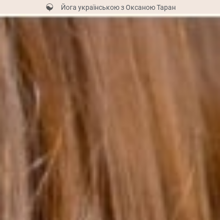
Йога українською з Оксаною Таран