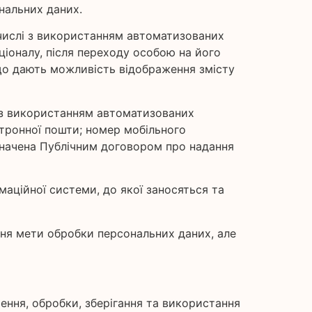
нальних даних.
у числі з використанням автоматизованих
іоналу, після переходу особою на його
 що дають можливість відображення змісту
лі з використанням автоматизованих
ектронної пошти; номер мобільного
значена Публічним договором про надання
аційної системи, до якої заносяться та
ення мети обробки персональних даних, але
чення, обробки, зберігання та використання