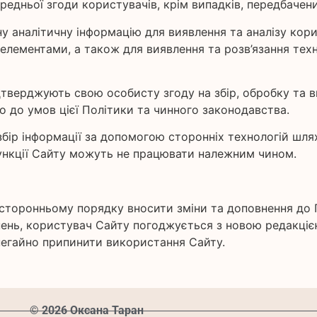
редньої згоди користувачів, крім випадків, передбачен
у аналітичну інформацію для виявлення та аналізу кори
елементами, а також для виявлення та розв’язання тех
дтверджують свою особисту згоду на збір, обробку та в
о до умов цієї Політики та чинного законодавства.
збір інформації за допомогою сторонніх технологій шл
функції Сайту можуть не працювати належним чином.
дносторонньому порядку вносити зміни та доповнення д
внень, користувач Сайту погоджується з новою редакці
негайно припинити використання Сайту.
© 2026 Оксана Таран