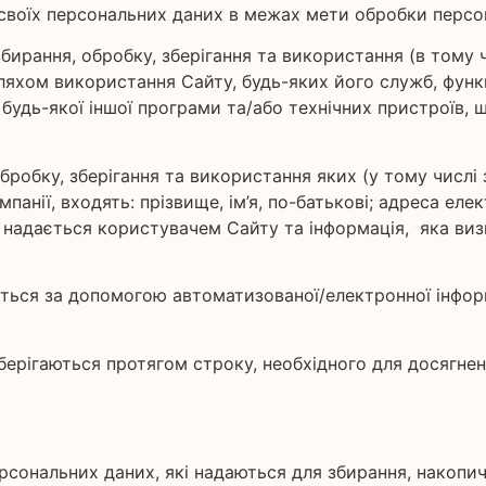
своїх персональних даних в межах мети обробки персо
 збирання, обробку, зберігання та використання (в том
яхом використання Сайту, будь-яких його служб, функц
будь-якої іншої програми та/або технічних пристроїв,
 обробку, зберігання та використання яких (у тому чис
панії, входять: прізвище, ім’я, по-батькові; адреса ел
о надається користувачем Сайту та інформація, яка ви
ться за допомогою автоматизованої/електронної інформ
 зберігаються протягом строку, необхідного для досягн
ерсональних даних, які надаються для збирання, накопи