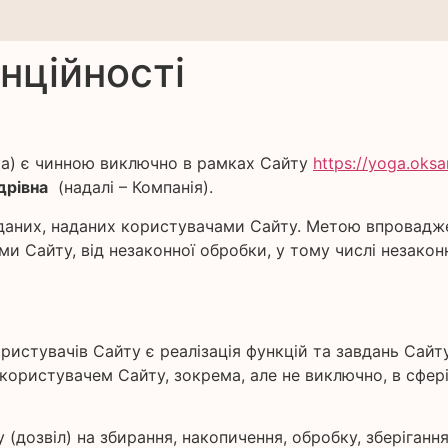
нційності
тика) є чинною виключно в рамках Сайту
https://yoga.oks
дрівна
(надалі – Компанія).
 даних, наданих користувачами Сайту. Метою впровадж
и Сайту, від незаконної обробки, у тому числі незако
истувачів Сайту є реалізація функцій та завдань Сайту 
ористувачем Сайту, зокрема, але не виключно, в сфері
 (дозвіл) на збирання, накопичення, обробку, зберіганн