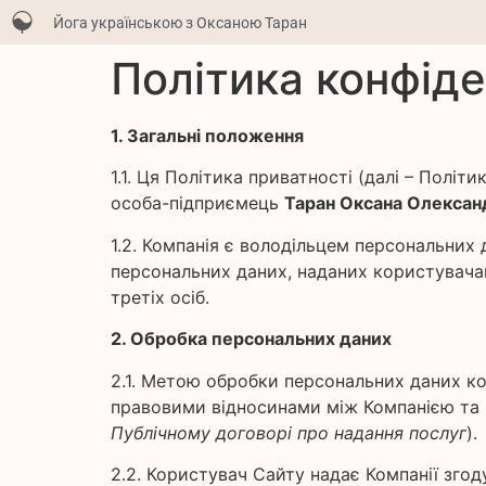
Йога українською з Оксаною Таран
Політика конфіде
1. Загальні положення
1.1. Ця Політика приватності (далі – Полі
особа-підприємець
Таран Оксана Олексан
1.2. Компанія є володільцем персональних
персональних даних, наданих користувачам
третіх осіб.
2. Обробка персональних даних
2.1. Метою обробки персональних даних кор
правовими відносинами між Компанією та к
Публічному договорі про надання послуг
).
2.2. Користувач Сайту надає Компанії згоду