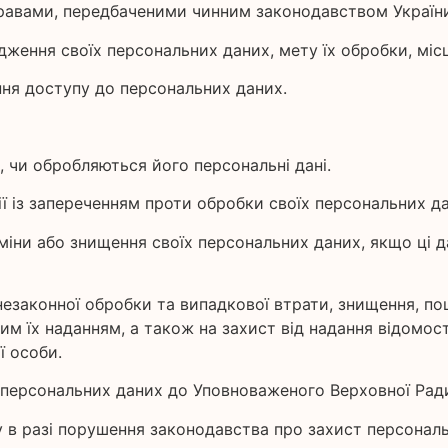
правами, передбаченими чинним законодавством України
дження своїх персональних даних, мету їх обробки, мі
ня доступу до персональних даних.
 чи обробляються його персональні дані.
ї із запереченням проти обробки своїх персональних да
іни або знищення своїх персональних даних, якщо ці д
 незаконної обробки та випадкової втрати, знищення, п
м їх наданням, а також на захист від надання відомос
ої особи.
х персональних даних до Уповноваженого Верховної Рад
у в разі порушення законодавства про захист персонал