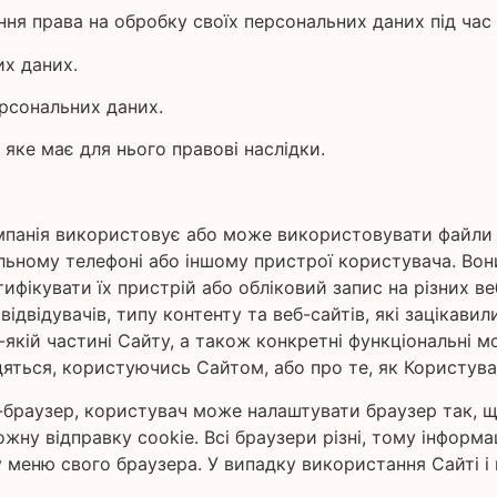
ня права на обробку своїх персональних даних під час
их даних.
ерсональних даних.
 яке має для нього правові наслідки.
мпанія використовує або може використовувати файли co
ільному телефоні або іншому пристрої користувача. Вон
тифікувати їх пристрій або обліковий запис на різних ве
ідвідувачів, типу контенту та веб-сайтів, які зацікавил
кій частині Сайту, а також конкретні функціональні мо
дяться, користуючись Сайтом, або про те, як Користува
-браузер, користувач може налаштувати браузер так, що
ожну відправку cookie. Всі браузери різні, тому інформа
 у меню свого браузера. У випадку використання Сайті і