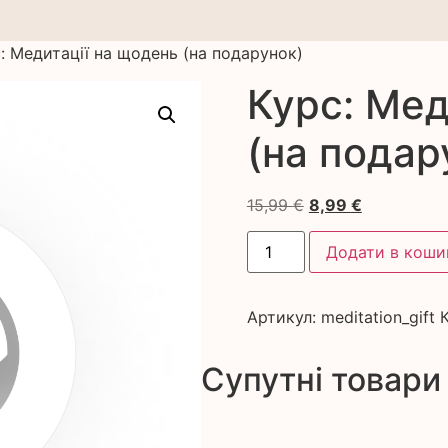
: Медитації на щодень (на подарунок)
Курс: Мед
(на подар
15,99
€
8,99
€
Додати в коши
Артикул:
meditation_gift
Супутні товари