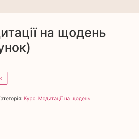
итації на щодень
унок)
к
Категорія:
Курс: Медитації на щодень