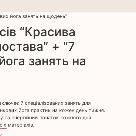
ових йога занять на щодень”
сів “Красива
постава” + “7
йога занять на
включає 7 спеціалізованих занять для
анкових йога практик на кожен день тижня.
 та енергійний початок кожного дня.
іх матеріалів.
к