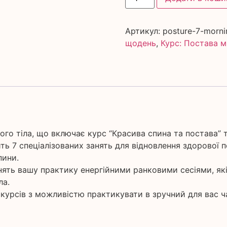
Артикул:
posture-7-morni
щодень
,
Курс: Постава м
го тіла, що включає курс “Красива спина та постава” т
ть 7 спеціалізованих занять для відновлення здорової п
пини.
нять вашу практику енергійними ранковими сесіями, які 
ла.
курсів з можливістю практикувати в зручний для вас ч