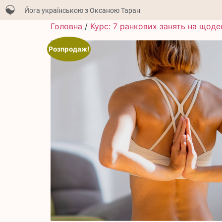
Йога українською з Оксаною Таран
Головна
/
Курс: 7 ранкових занять на щоде
Розпродаж!