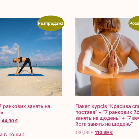
Розпродаж!
Роз
7 ранкових занять на
Пакет курсів “Красива сп
ь
постава” + “7 ранкових й
занять на щодень” + “7 ве
€
44,99
€
йога занять на щодень”
130,99
€
110,99
€
и в кошик