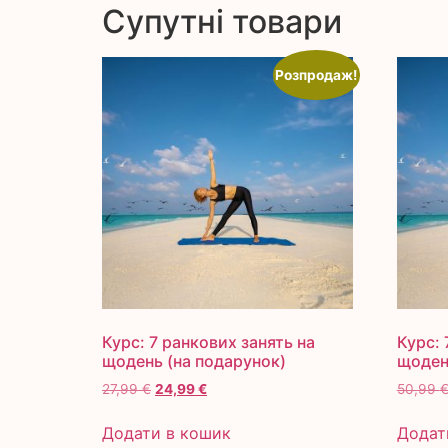
Супутні товари
Розпродаж!
Курс: 7 ранкових занять на
Курс: 
щодень (на подарунок)
щоден
27,99
€
24,99
€
50,99
Додати в кошик
Додат