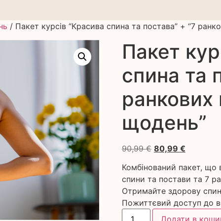
нь
/ Пакет курсів “Красива спина та постава” + “7 ранк
Пакет кур
спина та 
ранкових 
щодень”
90,99
€
80,99
€
Комбінований пакет, що 
спини та постави та 7 р
Отримайте здорову спину
Пожиттєвий доступ до вс
Додати в коши