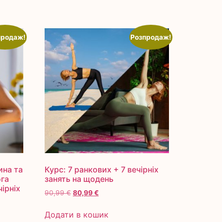
продаж!
Розпродаж!
ина та
Курс: 7 ранкових + 7 вечірніх
ога
занять на щодень
чірніх
90,99
€
80,99
€
Додати в кошик